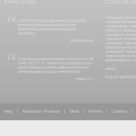
Klienci o nas
Czym się z
Pomagamy firmom 
LSB DATA dostarczyła stronę, która dzięki
Wszystkie prace z
narzędzi informat
swojemu profesjonalizmowi została
i zgodnie z umową
czegoś służy – da
dostrzeżona przez branżową prasę
harmonijnie i bez 
wybrać te najlepsz
niemiecką.
LSB DATA wszystk
a następnie je wdr
wsze
zakresu IT w firmi
Bickhardt Bau
rozwiązać. Gwaran
zaproponujemy będ
rida
unikalności. A jeż
zapraszamy do ro
Pragniemy zarekomendować usługi firmy LSB
Na projekt składał
podpowiemy co zrob
DATA SP. Z O. O. z których korzystaliśmy przy
graficznej serwisu
okazji realizacji projektu wykonania konsoli
uruchomienie syst
więcej
administracyjnej poczty elektronicznej.
wszystkie stawian
oraz ergonomii uż
POLITYKA PRY
Votum S.A.
o i
ktura
Witaj
Aktualności i Promocje
Oferta
Portfolio
Czytelnia