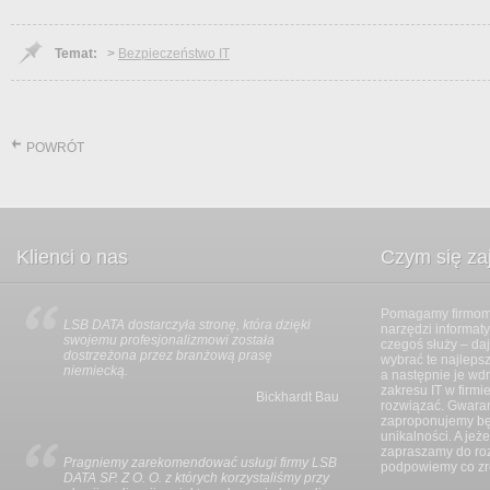
Temat:
>
Bezpieczeństwo IT
POWRÓT
Klienci o nas
Czym się z
Pomagamy firmom 
LSB DATA dostarczyła stronę, która dzięki
Wszystkie prace z
narzędzi informat
swojemu profesjonalizmowi została
i zgodnie z umową
czegoś służy – da
dostrzeżona przez branżową prasę
harmonijnie i bez 
wybrać te najlepsz
niemiecką.
LSB DATA wszystk
a następnie je wdr
wsze
zakresu IT w firmi
Bickhardt Bau
rozwiązać. Gwaran
zaproponujemy będ
rida
unikalności. A jeż
zapraszamy do ro
Pragniemy zarekomendować usługi firmy LSB
Na projekt składał
podpowiemy co zrob
DATA SP. Z O. O. z których korzystaliśmy przy
graficznej serwisu