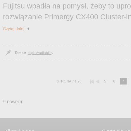
Fujitsu wpadła na pomysł, żeby to uproś
rozwiązanie Primergy CX400 Cluster-in
Czytaj dalej
Temat:
High Availability
STRONA 7 z 28
5
6
7
POWRÓT