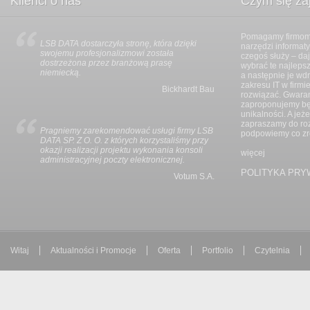
Klienci o nas
Czym się z
Pomagamy firmom 
LSB DATA dostarczyła stronę, która dzięki
Wszystkie prace z
narzędzi informat
swojemu profesjonalizmowi została
i zgodnie z umową
czegoś służy – da
dostrzeżona przez branżową prasę
harmonijnie i bez 
wybrać te najlepsz
niemiecką.
LSB DATA wszystk
a następnie je wdr
wsze
zakresu IT w firmi
Bickhardt Bau
rozwiązać. Gwaran
zaproponujemy będ
rida
unikalności. A jeż
zapraszamy do ro
Pragniemy zarekomendować usługi firmy LSB
Na projekt składał
podpowiemy co zrob
DATA SP. Z O. O. z których korzystaliśmy przy
graficznej serwisu
okazji realizacji projektu wykonania konsoli
uruchomienie syst
więcej
administracyjnej poczty elektronicznej.
wszystkie stawian
oraz ergonomii uż
POLITYKA PRY
Votum S.A.
o i
ktura
Witaj
Aktualności i Promocje
Oferta
Portfolio
Czytelnia